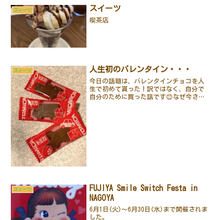
スイーツ
スィーツ
喫茶店
人生初のバレンタイン・・・
スィーツ
今日の話題は、バレンタインチョコを人
生で初めて貰った！訳ではなく、自分で
自分のために買った話です😊なぜ今さら
バレンタインチョコの話をするかという
と・・・賞味期限が近くなったので、そ
ろそろ食べようということです😆何のチ
ョコレートかというと、ト...
FUJIYA Smile Switch Festa in
スィーツ
NAGOYA
6月1日(火)～6月30日(水)まで開催されま
した。