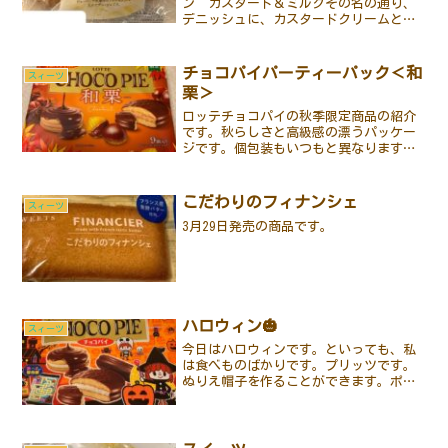
ン カスタード＆ミルクその名の通り、
デニッシュに、カスタードクリームとミ
ルクホイップが入っています。どちらも
ジャージー牛乳だそうです。1個で2度美
味しいとはまさにこの事ですね。
チョコパイパーティーパック＜和
スィーツ
栗＞
ロッテチョコパイの秋季限定商品の紹介
です。秋らしさと高級感の漂うパッケー
ジです。個包装もいつもと異なります。
何種類かあるようですね。お味は、口に
した瞬間に栗の上品な香りが漂います。
秋らしい一品でした。
こだわりのフィナンシェ
スィーツ
3月29日発売の商品です。
ハロウィン🎃
スィーツ
今日はハロウィンです。といっても、私
は食べものばかりです。プリッツです。
ぬりえ帽子を作ることができます。ポッ
キーは、というとこちらはぬりえお面で
す。一方、ライバルのトッポは写真を撮
る前に箱を開けてしまいましたが、コー
スター＆ストロー飾りです...