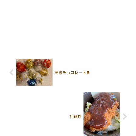
高級チョコレート🍫
社食５