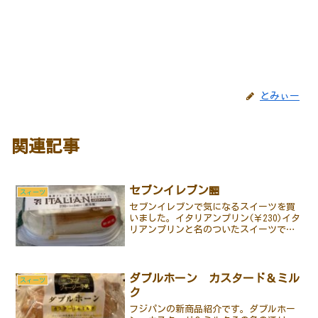
とみぃー
関連記事
セブンイレブン🏪
スィーツ
セブンイレブンで気になるスイーツを買
いました。イタリアンプリン(￥230)イタ
リアンプリンと名のついたスイーツで
す。早速家へ帰って食べました。しっか
りとした重厚な作りです。スプーンを入
れると思ったより手応えがあります。味
は甘さ控えめのカスタ...
ダブルホーン カスタード＆ミル
スィーツ
ク
フジパンの新商品紹介です。ダブルホー