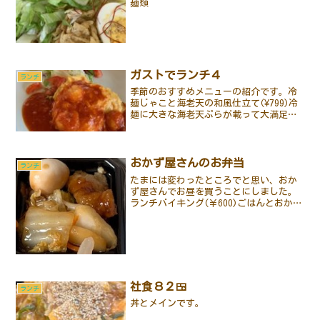
麺類
ガストでランチ４
ランチ
季節のおすすめメニューの紹介です。冷
麺じゃこと海老天の和風仕立て(¥799)冷
麺に大きな海老天ぷらが載って大満足で
す。お好みでコチュジャンを入れても良
いです。海老チリとろたまオムライス
(¥799)人気のエビチリとオムライスが一
度に味わえます...
おかず屋さんのお弁当
ランチ
たまには変わったところでと思い、おか
ず屋さんでお昼を買うことにしました。
ランチバイキング(￥600)ごはんとおかず
3品詰められるだけ詰めて、味噌汁付きで
￥600です。えびチリ八宝菜白身魚の南蛮
漬け赤味噌の味噌汁最後は味噌汁で締め
て、ごちそう...
社食８２🍱
ランチ
丼とメインです。