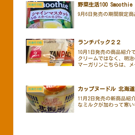
野菜生活100 Smoot
外食その他
9月6日発売の期間限定
ランチパック２２
外食その他
10月1日発売の商品紹
クリームではなく、明治
マーガリンこちらは、メ
カップヌードル 北海
外食その他
11月2日発売の新商品
なミルクが加わって寒い