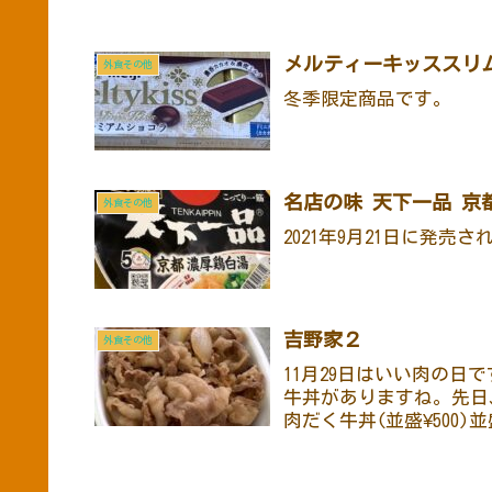
メルティーキッススリム
外食その他
冬季限定商品です。
名店の味 天下一品 京
外食その他
2021年9月21日に発売
吉野家２
外食その他
11月29日はいい肉の日
牛丼がありますね。先日
肉だく牛丼(並盛¥500
た後後から別...