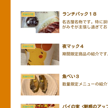
ランチパック１８
外食その他
名古屋名物です。特に説
がみそが主張し過ぎてお
夜マック４
外食その他
期間限定商品の紹介です
魚べい３
外食その他
数量限定メニューの紹介
パイの実 <魅惑のアッ
外食その他