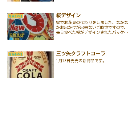
桜デザイン
外食その他
家でお花見の代わりをしました。なかな
かお出かけが出来ないご時世ですので、
先日食べた桜がデザインされたパッケー
ジを振り返ります。まずは、パスコのサ
ンドロールです。中身はやはり、いつも
の小倉&ネオマーガリンでした。続いて
は、かっぱえびせんです。...
三ツ矢クラフトコーラ
外食その他
1月18日発売の新商品です。