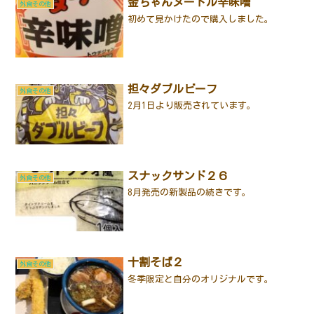
金ちゃんヌードル辛味噌
外食その他
初めて見かけたので購入しました。
担々ダブルビーフ
外食その他
2月1日より販売されています。
スナックサンド２６
外食その他
8月発売の新製品の続きです。
十割そば２
外食その他
冬季限定と自分のオリジナルです。