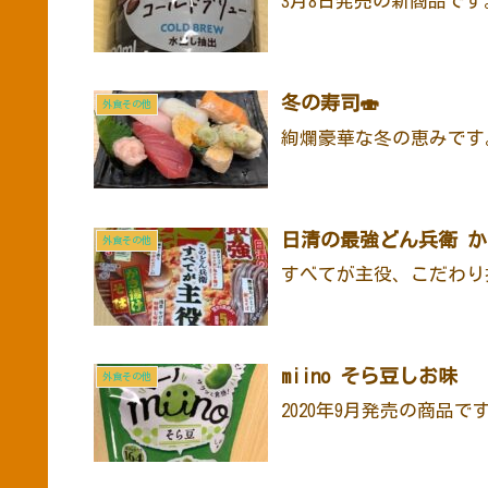
3月8日発売の新商品です
冬の寿司🍣
外食その他
絢爛豪華な冬の恵みです
日清の最強どん兵衛 
外食その他
すべてが主役、こだわり
miino そら豆しお味
外食その他
2020年9月発売の商品で