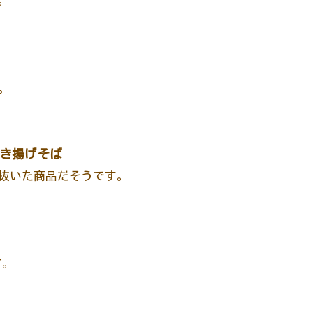
。
。
かき揚げそば
抜いた商品だそうです。
す。