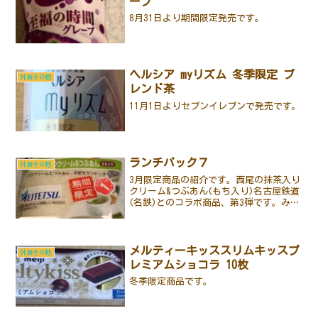
ープ
8月31日より期間限定発売です。
ヘルシア myリズム 冬季限定 ブ
外食その他
レンド茶
11月1日よりセブンイレブンで発売です。
ランチパック７
外食その他
3月限定商品の紹介です。西尾の抹茶入り
クリーム&つぶあん(もち入り)名古屋鉄道
(名鉄)とのコラボ商品、第3弾です。みそ
かつ風と小倉&マーガリンに続く今回は沿
線にある日本一の抹茶産地、西尾の抹茶
クリームが入った商品です。2つに割る
と、写真では...
メルティーキッススリムキッスプ
外食その他
レミアムショコラ 10枚
冬季限定商品です。