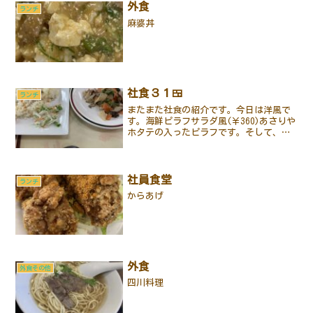
外食
ランチ
麻婆丼
社食３１🍱
ランチ
またまた社食の紹介です。今日は洋風で
す。海鮮ピラフサラダ風(￥360)あさりや
ホタテの入ったピラフです。そして、豚
肉と大根のオイスターマヨ炒め(￥254)今
日のメインはオイスターと椎茸のだしが
良く効いています。ごちそうさまでした
😋
社員食堂
ランチ
からあげ
外食
外食その他
四川料理