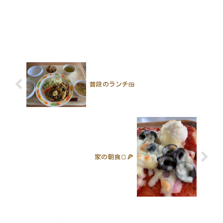
普段のランチ🍱
家の朝食🍞🍕